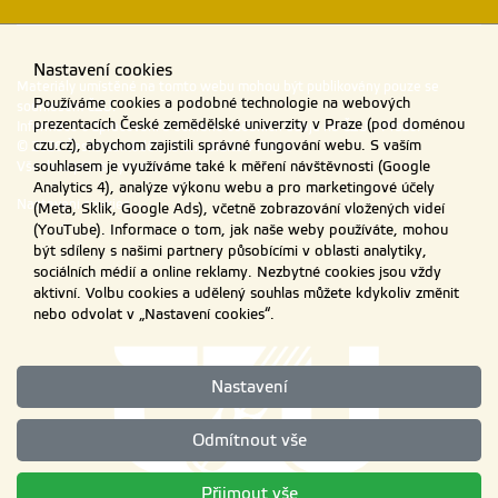
Nastavení cookies
Materiály umístěné na tomto webu mohou být publikovány pouze se
Používáme cookies a podobné technologie na webových
souhlasem ČZU.
prezentacích České zemědělské univerzity v Praze (pod doménou
Informace o zpracování a ochraně osobních údajů na ČZU v Praze
.
czu.cz), abychom zajistili správné fungování webu. S vaším
© 2026 Česká zemědělská univerzita v Praze
Všechna práva vyhrazena
souhlasem je využíváme také k měření návštěvnosti (Google
Analytics 4), analýze výkonu webu a pro marketingové účely
Nastavení cookies
(Meta, Sklik, Google Ads), včetně zobrazování vložených videí
(YouTube). Informace o tom, jak naše weby používáte, mohou
být sdíleny s našimi partnery působícími v oblasti analytiky,
sociálních médií a online reklamy. Nezbytné cookies jsou vždy
aktivní. Volbu cookies a udělený souhlas můžete kdykoliv změnit
nebo odvolat v „Nastavení cookies“.
Nastavení
Odmítnout vše
Přijmout vše