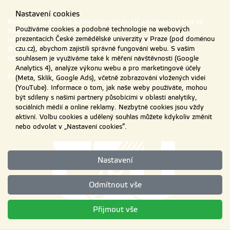
Nastavení cookies
Materiály umístěné na tomto webu mohou být publikovány pouze se
Používáme cookies a podobné technologie na webových
souhlasem ČZU.
prezentacích České zemědělské univerzity v Praze (pod doménou
Informace o zpracování a ochraně osobních údajů na ČZU v Praze
.
czu.cz), abychom zajistili správné fungování webu. S vaším
© 2026 Česká zemědělská univerzita v Praze
souhlasem je využíváme také k měření návštěvnosti (Google
Všechna práva vyhrazena
Analytics 4), analýze výkonu webu a pro marketingové účely
Nastavení cookies
(Meta, Sklik, Google Ads), včetně zobrazování vložených videí
(YouTube). Informace o tom, jak naše weby používáte, mohou
být sdíleny s našimi partnery působícími v oblasti analytiky,
sociálních médií a online reklamy. Nezbytné cookies jsou vždy
aktivní. Volbu cookies a udělený souhlas můžete kdykoliv změnit
nebo odvolat v „Nastavení cookies“.
Nastavení
Odmítnout vše
Přijmout vše