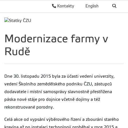
Kontakty
English
Modernizace farmy v
Rudě
Dne 30. listopadu 2015 byla za účasti vedení univerzity,
vedení Školního zemědělského podniku ČZU, zástupců
dodavatele i místní samosprávy slavnostně přestřižena
páska nové stáje pro dojnice včetně dojírny a též
rekonstruované porodny.
Celá akce od vypsání výběrového řízení a zbourání starého
kravína až po instalaci technologií proběhal v roce 2015 a