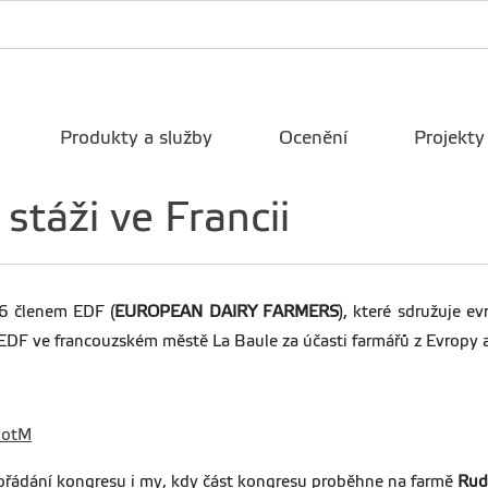
Produkty a služby
Ocenění
Projekty
stáži ve Francii
16 členem EDF (
EUROPEAN DAIRY FARMERS
), které sdružuje e
 EDF ve francouzském městě La Baule za účasti farmářů z Evropy 
1otM
pořádání kongresu i my, kdy část kongresu proběhne na farmě
Rud