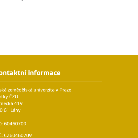
ontaktní informace
ská zemědělská univerzita v Praze
atky ČZU
mecká 419
0 61 Lány
O: 60460709
Č: CZ60460709