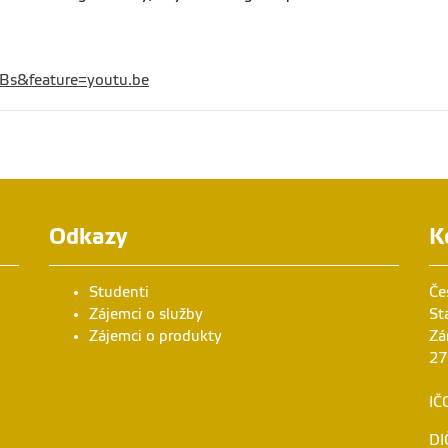
Bs&feature=youtu.be
Odkazy
K
Studenti
Če
Zájemci o služby
St
Zájemci o produkty
Zá
27
IČ
DI