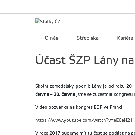
O nás
Střediska
Kariéra
Účast ŠZP Lány na 
Školní zemědělský podnik Lány je od roku 20
června – 30. června
jsme se zúčastnili kongresu
Video pozvánka na kongres EDF ve Francii
https://www.youtube.com/watch?v=aE6aH21
V roce 2017 budeme mít tu čest se podílet na 