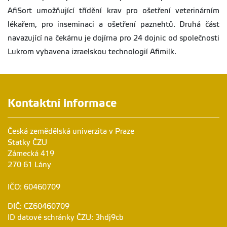
AfiSort umožňující třídění krav pro ošetření veterinárním
lékařem, pro inseminaci a ošetření paznehtů. Druhá část
navazující na čekárnu je dojírna pro 24 dojnic od společnosti
Lukrom vybavena izraelskou technologií Afimilk.
Kontaktní informace
Česká zemědělská univerzita v Praze
Statky ČZU
Zámecká 419
270 61 Lány
IČO: 60460709
DIČ: CZ60460709
ID datové schránky ČZU: 3hdj9cb