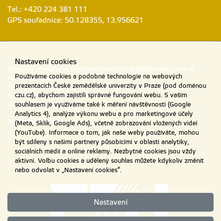
Tel.: +420 224 381 111
GPS souřadnice: 50.128355, 13.956621
Nastavení cookies
Materiály umístěné na tomto webu mohou být publikovány pouze se
Používáme cookies a podobné technologie na webových
souhlasem ČZU.
prezentacích České zemědělské univerzity v Praze (pod doménou
Informace o zpracování a ochraně osobních údajů na ČZU v Praze
.
czu.cz), abychom zajistili správné fungování webu. S vaším
© 2026 Česká zemědělská univerzita v Praze
Všechna práva vyhrazena
souhlasem je využíváme také k měření návštěvnosti (Google
Analytics 4), analýze výkonu webu a pro marketingové účely
Nastavení cookies
(Meta, Sklik, Google Ads), včetně zobrazování vložených videí
(YouTube). Informace o tom, jak naše weby používáte, mohou
být sdíleny s našimi partnery působícími v oblasti analytiky,
sociálních médií a online reklamy. Nezbytné cookies jsou vždy
aktivní. Volbu cookies a udělený souhlas můžete kdykoliv změnit
nebo odvolat v „Nastavení cookies“.
Nastavení