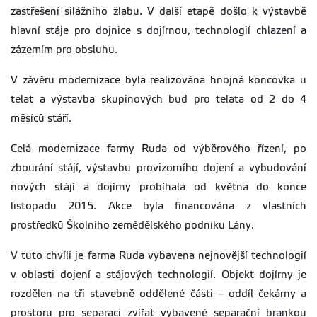
zastřešení silážního žlabu. V další etapě došlo k výstavbě
hlavní stáje pro dojnice s dojírnou, technologií chlazení a
zázemím pro obsluhu.
V závěru modernizace byla realizována hnojná koncovka u
telat a výstavba skupinových bud pro telata od 2 do 4
měsíců stáří.
Celá modernizace farmy Ruda od výběrového řízení, po
zbourání stájí, výstavbu provizorního dojení a vybudování
nových stájí a dojírny probíhala od května do konce
listopadu 2015. Akce byla financována z vlastních
prostředků Školního zemědělského podniku Lány.
V tuto chvíli je farma Ruda vybavena nejnovější technologií
v oblasti dojení a stájových technologií. Objekt dojírny je
rozdělen na tři stavebně oddělené části – oddíl čekárny a
prostoru pro separaci zvířat vybavené separační brankou